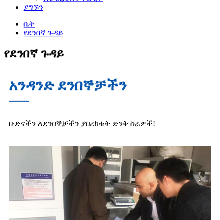
ያግኙን
ቤት
የደንበኛ ጉዳይ
የደንበኛ ጉዳይ
አንዳንድ ደንበኞቻችን
ቡድናችን ለደንበኞቻችን ያበረከቱት ድንቅ ስራዎች!