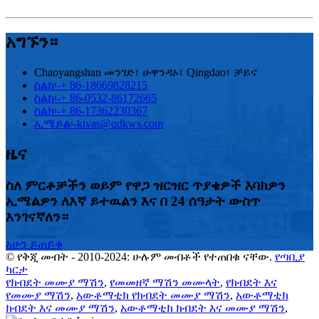
አግኙን።
Chaoyangshan መንገድ፣ ሁዋንዳኦ፣ Qingdao፣ ቻይና
ስልክ፡-
+ 86-18669828215
ስልክ፡-
+ 86-0532-86172665
ስልክ፡-
+ 86-17362230367
ኢሜይል፡-
kivas@qdkws.com
ዜና
ስለ ምርቶቻችን ወይም የዋጋ ዝርዝር ጥያቄዎች እባክዎን
ኢሜልዎን ለእኛ ይተዉልን እና በ 24 ሰዓታት ውስጥ
እንገናኛለን።
አሁን ይጠይቁ
© የቅጂ መብት - 2010-2024: ሁሉም መብቶች የተጠበቁ ናቸው.
የጣቢያ
ካርታ
የክብደት መሙያ ማሽን
,
የመመዘኛ ማሽን መሙላት
,
የክብደት እና
የመሙያ ማሽን
,
አውቶማቲክ የክብደት መሙያ ማሽን
,
አውቶማቲክ
ክብደት እና መሙያ ማሽን
,
አውቶማቲክ ክብደት እና መሙያ ማሽን
,