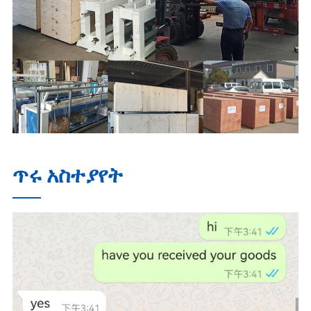
ጥሩ አስተያየት