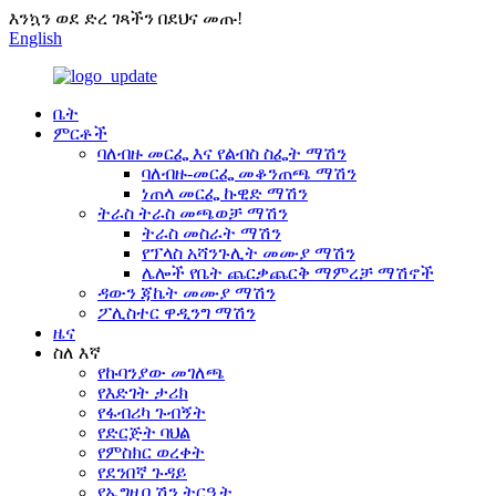
እንኳን ወደ ድረ ገጻችን በደህና መጡ!
English
ቤት
ምርቶች
ባለብዙ መርፌ እና የልብስ ስፌት ማሽን
ባለብዙ-መርፌ መቆንጠጫ ማሽን
ነጠላ መርፌ ኩዊድ ማሽን
ትራስ ትራስ መጫወቻ ማሽን
ትራስ መስራት ማሽን
የፕላስ አሻንጉሊት መሙያ ማሽን
ሌሎች የቤት ጨርቃጨርቅ ማምረቻ ማሽኖች
ዳውን ጃኬት መሙያ ማሽን
ፖሊስተር ዋዲንግ ማሽን
ዜና
ስለ እኛ
የኩባንያው መገለጫ
የእድገት ታሪክ
የፋብሪካ ጉብኝት
የድርጅት ባህል
የምስክር ወረቀት
የደንበኛ ጉዳይ
የኤግዚቢሽን ትርዒት