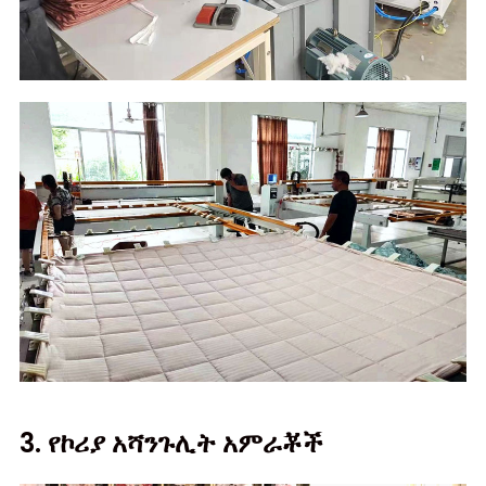
3. የኮሪያ አሻንጉሊት አምራቾች