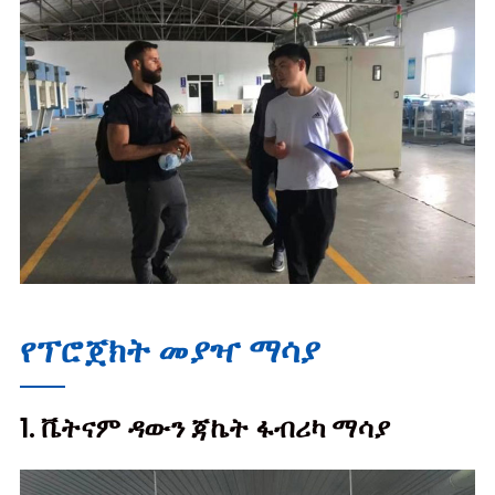
የፕሮጀክት መያዣ ማሳያ
1. ቬትናም ዳውን ጃኬት ፋብሪካ ማሳያ