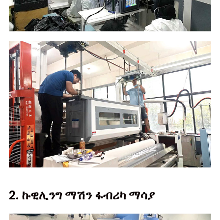
2. ኩዊሊንግ ማሽን ፋብሪካ ማሳያ