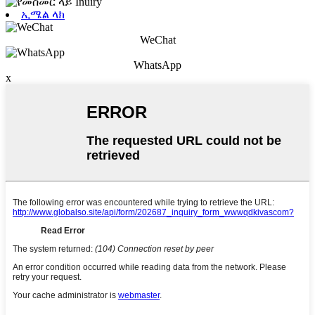
ኢሜል ላክ
WeChat
WhatsApp
x