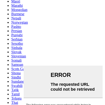
Maori
Marathi
Mongolian
Burmese
Nepali
Norwegian
Pashto
Persian
Punjabi
Serbian
Sesotho
Sinhala
Slovak
Slovenian
Somali
Samoan
Scots Gaelic
Shona
Sindhi
Sundanese
Swahili
Tajik
Tamil
Telugu
Thai