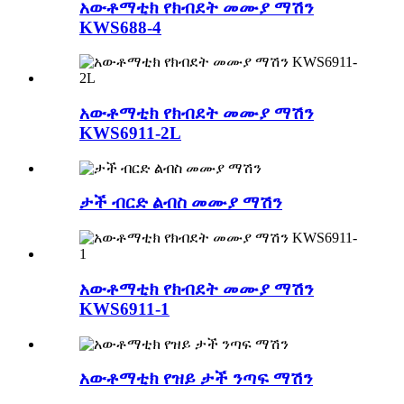
አውቶማቲክ የክብደት መሙያ ማሽን
KWS688-4
አውቶማቲክ የክብደት መሙያ ማሽን
KWS6911-2L
ታች ብርድ ልብስ መሙያ ማሽን
አውቶማቲክ የክብደት መሙያ ማሽን
KWS6911-1
አውቶማቲክ የዝይ ታች ንጣፍ ማሽን