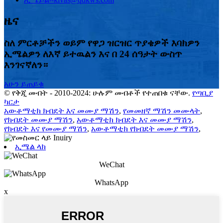
ዜና
ስለ ምርቶቻችን ወይም የዋጋ ዝርዝር ጥያቄዎች እባክዎን
ኢሜልዎን ለእኛ ይተዉልን እና በ 24 ሰዓታት ውስጥ
እንገናኛለን።
አሁን ይጠይቁ
© የቅጂ መብት - 2010-2024: ሁሉም መብቶች የተጠበቁ ናቸው.
የጣቢያ
ካርታ
አውቶማቲክ ክብደት እና መሙያ ማሽን
,
የመመዘኛ ማሽን መሙላት
,
የክብደት መሙያ ማሽን
,
አውቶማቲክ ክብደት እና መሙያ ማሽን
,
የክብደት እና የመሙያ ማሽን
,
አውቶማቲክ የክብደት መሙያ ማሽን
,
ኢሜል ላክ
WeChat
WhatsApp
x