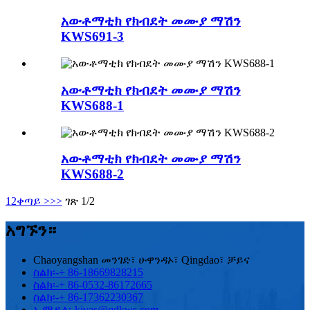
አውቶማቲክ የክብደት መሙያ ማሽን
KWS691-3
አውቶማቲክ የክብደት መሙያ ማሽን
KWS688-1
አውቶማቲክ የክብደት መሙያ ማሽን
KWS688-2
1
2
ቀጣይ >
>>
ገጽ 1/2
አግኙን።
Chaoyangshan መንገድ፣ ሁዋንዳኦ፣ Qingdao፣ ቻይና
ስልክ፡-
+ 86-18669828215
ስልክ፡-
+ 86-0532-86172665
ስልክ፡-
+ 86-17362230367
ኢሜይል፡-
kivas@qdkws.com