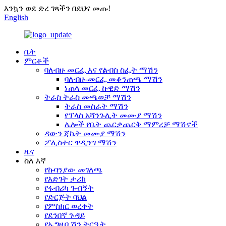
እንኳን ወደ ድረ ገጻችን በደህና መጡ!
English
ቤት
ምርቶች
ባለብዙ መርፌ እና የልብስ ስፌት ማሽን
ባለብዙ-መርፌ መቆንጠጫ ማሽን
ነጠላ መርፌ ኩዊድ ማሽን
ትራስ ትራስ መጫወቻ ማሽን
ትራስ መስራት ማሽን
የፕላስ አሻንጉሊት መሙያ ማሽን
ሌሎች የቤት ጨርቃጨርቅ ማምረቻ ማሽኖች
ዳውን ጃኬት መሙያ ማሽን
ፖሊስተር ዋዲንግ ማሽን
ዜና
ስለ እኛ
የኩባንያው መገለጫ
የእድገት ታሪክ
የፋብሪካ ጉብኝት
የድርጅት ባህል
የምስክር ወረቀት
የደንበኛ ጉዳይ
የኤግዚቢሽን ትርዒት