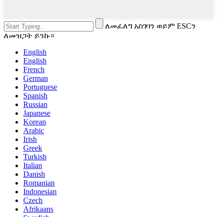
ለመፈለግ አስገባን ወይም ESCን
ለመዝጋት ይንኩ።
English
English
French
German
Portuguese
Spanish
Russian
Japanese
Korean
Arabic
Irish
Greek
Turkish
Italian
Danish
Romanian
Indonesian
Czech
Afrikaans