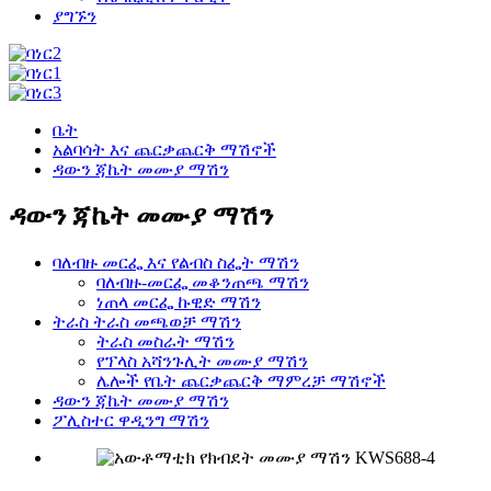
ያግኙን
ቤት
አልባሳት እና ጨርቃጨርቅ ማሽኖች
ዳውን ጃኬት መሙያ ማሽን
ዳውን ጃኬት መሙያ ማሽን
ባለብዙ መርፌ እና የልብስ ስፌት ማሽን
ባለብዙ-መርፌ መቆንጠጫ ማሽን
ነጠላ መርፌ ኩዊድ ማሽን
ትራስ ትራስ መጫወቻ ማሽን
ትራስ መስራት ማሽን
የፕላስ አሻንጉሊት መሙያ ማሽን
ሌሎች የቤት ጨርቃጨርቅ ማምረቻ ማሽኖች
ዳውን ጃኬት መሙያ ማሽን
ፖሊስተር ዋዲንግ ማሽን