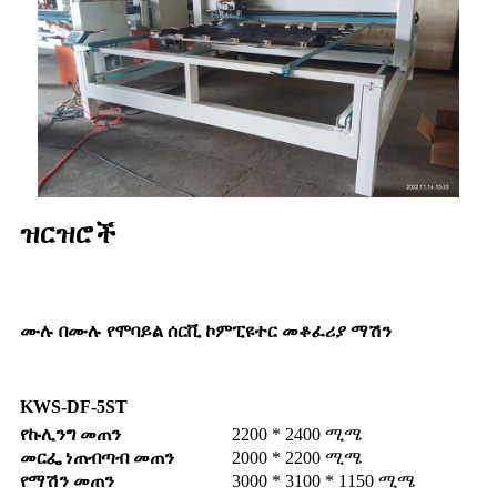
ዝርዝሮች
ሙሉ በሙሉ የሞባይል ሰርቪ ኮምፒዩተር መቆፈሪያ ማሽን
KWS-DF-5ST
የኩሊንግ መጠን
2200 * 2400 ሚሜ
መርፌ ነጠብጣብ መጠን
2000 * 2200 ሚሜ
የማሽን መጠን
3000 * 3100 * 1150 ሚሜ