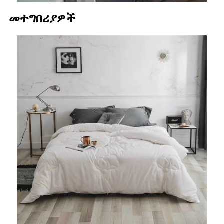
መተግበሪያዎች