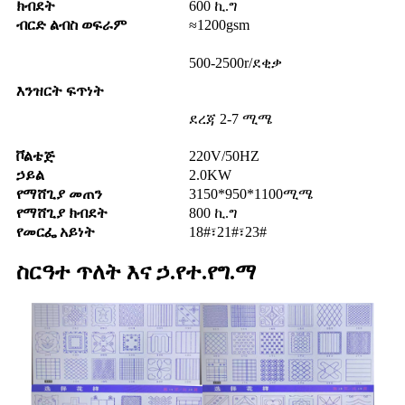
ክብደት
600 ኪ.ግ
ብርድ ልብስ ወፍራም
≈1200gsm
500-2500r/ደቂቃ
እንዝርት ፍጥነት
ደረጃ 2-7 ሚሜ
ቮልቴጅ
220V/50HZ
ኃይል
2.0KW
የማሸጊያ መጠን
3150*950*1100ሚሜ
የማሸጊያ ክብደት
800 ኪ.ግ
የመርፌ አይነት
18#፣21#፣23#
ስርዓተ ጥለት እና ኃ.የተ.የግ.ማ