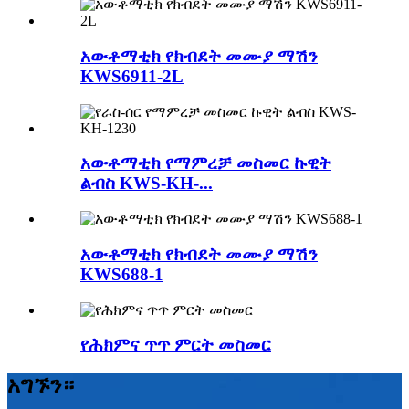
አውቶማቲክ የክብደት መሙያ ማሽን
KWS6911-2L
አውቶማቲክ የማምረቻ መስመር ኩዊት
ልብስ KWS-KH-...
አውቶማቲክ የክብደት መሙያ ማሽን
KWS688-1
የሕክምና ጥጥ ምርት መስመር
አግኙን።