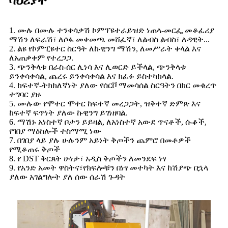
ባህሪያት
1. ሙሉ በሙሉ ተንቀሳቃሽ ኮምፕዩተራይዝድ ነጠላ-መርፌ መቆፈሪያ
ማሽን ለፍራሽ፣ ለሶፋ መቀመጫ መሸፈኛ፣ ለልብስ ልብስ፣ ለዳዊት...
2. ልዩ የኮምፒዩተር ስርዓት ለኩዊንግ ማሽን, ለመሥራት ቀላል እና
ለአጠቃቀም የተረጋጋ.
3. ጭንቅላቱ በራስ-ሰር ሊነሳ እና ሊወርድ ይችላል, ጭንቅላቱ
ይንቀሳቀሳል, ጨረሩ ይንቀሳቀሳል እና ክፈፉ ይስተካከላል.
4. ከፍተኛ-ትክክለኛነት ያለው የሰርቮ ማመሳሰል ስርዓትን በክር መቁረጥ
ተግባር ያዙ
5. ሙሉው የሞተር ሞተር ከፍተኛ መረጋጋት, ዝቅተኛ ድምጽ እና
ከፍተኛ ፍጥነት ያለው ኩዊንግ ይገነዘባል.
6. ማሽኑ አነስተኛ ቦታን ይይዛል, ለአነስተኛ አውደ ጥናቶች, ሱቆች,
የገበያ ማዕከሎች ተስማሚ ነው
7. በገበያ ላይ ያሉ ሁሉንም አይነት ቅጦችን ጨምሮ በመቶዎች
የሚቆጠሩ ቅጦች
8. የ DST ቅርጸት ሁነታ፣ አዲስ ቅጦችን ለመንደፍ ነፃ
9. የአንድ አመት ዋስትና፣የክፍሎቹን በነፃ መተካት እና ከሽያጭ በኋላ
ያለው አገልግሎት ያለ ሰው ሰራሽ ጉዳት