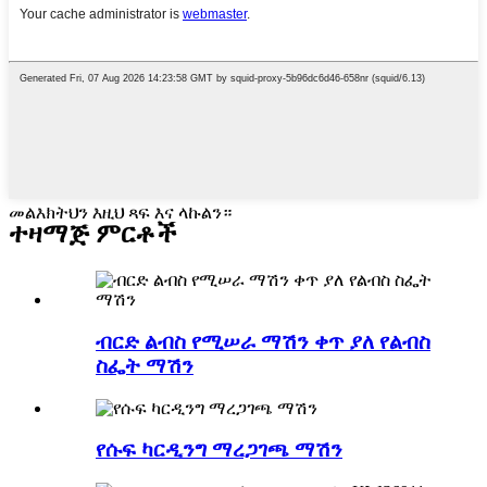
መልእክትህን እዚህ ጻፍ እና ላኩልን።
ተዛማጅ ምርቶች
ብርድ ልብስ የሚሠራ ማሽን ቀጥ ያለ የልብስ
ስፌት ማሽን
የሱፍ ካርዲንግ ማረጋገጫ ማሽን