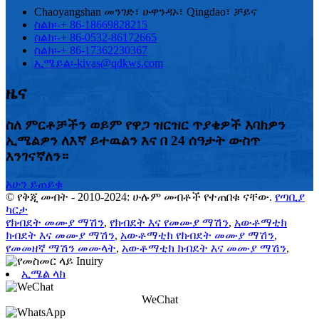
Chaoyangshan መንገድ፣ ሁዋንዳኦ፣ Qingdao፣ ቻይና
ስልክ፡-
+ 86-18669828215
ስልክ፡-
+ 86-0532-86172665
ስልክ፡-
+ 86-17362230367
ኢሜይል፡-
kivas@qdkws.com
ዜና
ስለ ምርቶቻችን ወይም የዋጋ ዝርዝር ጥያቄዎች እባክዎን
ኢሜልዎን ለእኛ ይተዉልን እና በ 24 ሰዓታት ውስጥ
እንገናኛለን።
አሁን ይጠይቁ
© የቅጂ መብት - 2010-2024: ሁሉም መብቶች የተጠበቁ ናቸው.
የጣቢያ
ካርታ
የክብደት መሙያ ማሽን
,
የክብደት እና የመሙያ ማሽን
,
አውቶማቲክ
ክብደት እና መሙያ ማሽን
,
አውቶማቲክ የክብደት መሙያ ማሽን
,
የመመዘኛ ማሽን መሙላት
,
አውቶማቲክ ክብደት እና መሙያ ማሽን
,
ኢሜል ላክ
WeChat