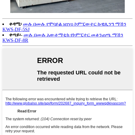
ቀዳሚ፡
ሙሉ በሙሉ የሞባይል servo ኮምፒውተር ኩዊሊንግ ማሽን
KWS-DF-5SJ
ቀጣይ፡-
ሙሉ በሙሉ አውቶማቲክ የኮምፒተር መቆንጠጫ ማሽን
KWS-DF-8R