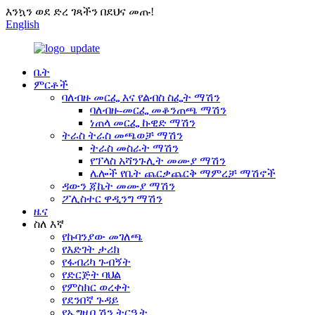
እንኳን ወደ ድረ ገጻችን በደህና መጡ!
English
ቤት
ምርቶች
ባለብዙ መርፌ እና የልብስ ስፌት ማሽን
ባለብዙ-መርፌ መቆንጠጫ ማሽን
ነጠላ መርፌ ኩዊድ ማሽን
ትራስ ትራስ መጫወቻ ማሽን
ትራስ መስራት ማሽን
የፕላስ አሻንጉሊት መሙያ ማሽን
ሌሎች የቤት ጨርቃጨርቅ ማምረቻ ማሽኖች
ዳውን ጃኬት መሙያ ማሽን
ፖሊስተር ዋዲንግ ማሽን
ዜና
ስለ እኛ
የኩባንያው መገለጫ
የእድገት ታሪክ
የፋብሪካ ጉብኝት
የድርጅት ባህል
የምስክር ወረቀት
የደንበኛ ጉዳይ
የኤግዚቢሽን ትርዒት