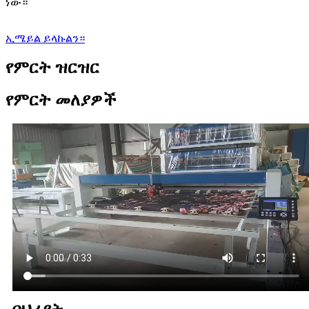
ነው።
ኢሜይል ይላኩልን።
የምርት ዝርዝር
የምርት መለያዎች