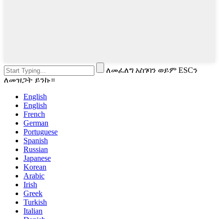
ለመፈለግ አስገባን ወይም ESCን
ለመዝጋት ይንኩ።
English
English
French
German
Portuguese
Spanish
Russian
Japanese
Korean
Arabic
Irish
Greek
Turkish
Italian