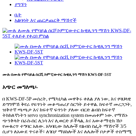
ያግኙን
ቤት
አልባሳት እና ጨርቃጨርቅ ማሽኖች
ሙሉ በሙሉ የሞባይል ሰርቪ ኮምፒውተር ኩዊሊንግ ማሽን KWS-DF-5ST
አጭር መግለጫ፡-
በ KWS-DF-5P መሰረት, የሜካኒካል መዋቅሩ ቀለል ያለ ነው, እና የባህላዊ
ድግግሞሽ ቅየራ የፍጥነት መቆጣጠሪያ ስርዓት ይተዋል. ከፍተኛ መረጋጋት,
ዝቅተኛ ጫጫታ እና ከፍተኛ ፍጥነት ያለው ብርድ ልብስ ከፍተኛ
ትክክለኛነትን servo synchronization system በመጠቀም ነው. የማሽኑ
ጭንቅላት በራስ-ሰር ሊነሳ እና ሊወርድ ይችላል, እና አውቶማቲክ ሽቦ
የመቁረጥ ተግባር አለው. አካባቢው ከሌሎች የልብስ ስፌት ማሽኖች 3/5
ሲሆን ለአውደ ጥናቶች፣ ለገበያ ማዕከሎች እና ለሌሎች ቦታዎች ተስማሚ