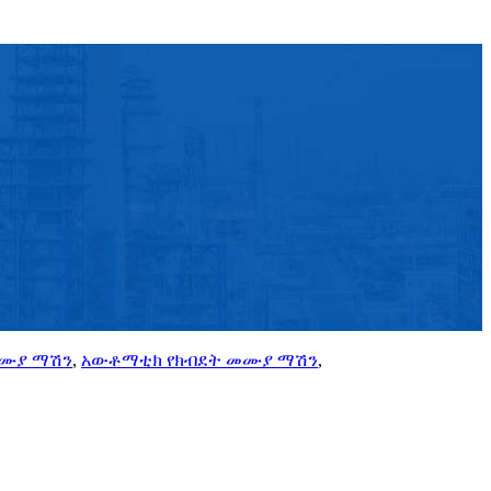
መሙያ ማሽን
,
አውቶማቲክ የክብደት መሙያ ማሽን
,