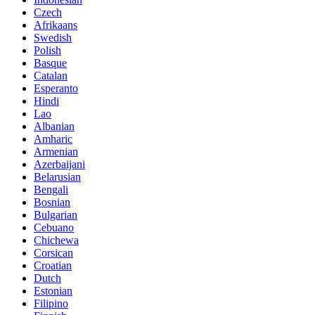
Czech
Afrikaans
Swedish
Polish
Basque
Catalan
Esperanto
Hindi
Lao
Albanian
Amharic
Armenian
Azerbaijani
Belarusian
Bengali
Bosnian
Bulgarian
Cebuano
Chichewa
Corsican
Croatian
Dutch
Estonian
Filipino