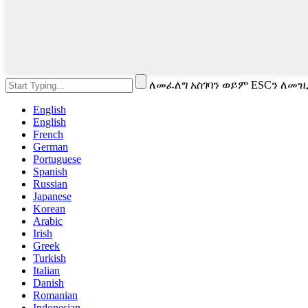
ለመፈለግ አስገባን ወይም ESCን ለመዝ
English
English
French
German
Portuguese
Spanish
Russian
Japanese
Korean
Arabic
Irish
Greek
Turkish
Italian
Danish
Romanian
Indonesian