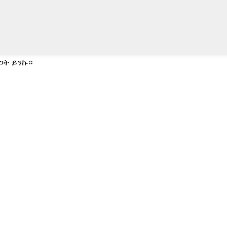
ጋት ይንኩ።