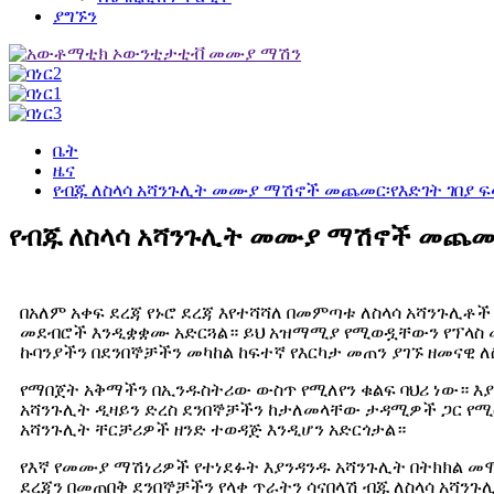
ያግኙን
ቤት
ዜና
የብጁ ለስላሳ አሻንጉሊት መሙያ ማሽኖች መጨመር፡የእድገት ገበያ 
የብጁ ለስላሳ አሻንጉሊት መሙያ ማሽኖች መጨመር
በአለም አቀፍ ደረጃ የኑሮ ደረጃ እየተሻሻለ በመምጣቱ ለስላሳ አሻንጉሊቶ
መደብሮች እንዲቋቋሙ አድርጓል። ይህ አዝማሚያ የሚወዷቸውን የፕላስ 
ኩባንያችን በደንበኞቻችን መካከል ከፍተኛ የእርካታ መጠን ያገኙ ዘመናዊ ለ
የማበጀት አቅማችን በኢንዱስትሪው ውስጥ የሚለየን ቁልፍ ባህሪ ነው። እያ
አሻንጉሊት ዲዛይን ድረስ ደንበኞቻችን ከታለመላቸው ታዳሚዎች ጋር የ
አሻንጉሊት ቸርቻሪዎች ዘንድ ተወዳጅ እንዲሆን አድርጎታል።
የእኛ የመሙያ ማሽነሪዎች የተነደፉት እያንዳንዱ አሻንጉሊት በትክክል መሞ
ደረጃን በመጠበቅ ደንበኞቻችን የላቀ ጥራትን ሳናበላሽ ብጁ ለስላሳ አሻንጉ