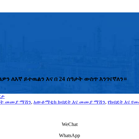
ን ለእኛ ይተዉልን እና በ 24 ሰዓታት ውስጥ እንገናኛለን።
ርታ
ደት መሙያ ማሽን
,
አውቶማቲክ ክብደት እና መሙያ ማሽን
,
የክብደት እና የ
WeChat
WhatsApp