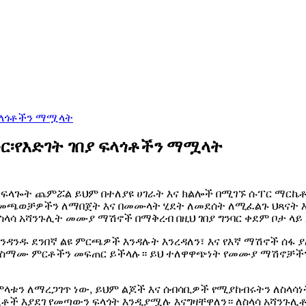
ፍላጎቶችን ማሟላት
፡የእድገት ገበያ ፍላጎቶችን ማሟላት
ች ፍላጐት ጨምሯል ይህም በተለያዩ ሀገራት እና ክልሎች በሚገኙ ሱፐር ማርኬ
መጫወቻዎችን ለማበጀት እና በመሙላት ሂደት ለመደሰት ለሚፈልጉ ህጻናት እ
ስላሳ አሻንጉሊት መሙያ ማሽኖች በማቅረብ በዚህ ገበያ ግንባር ቀደም ቦታ ላይ
ንዳንዱ ደንበኛ ልዩ ምርጫዎች እንዳሉት እንረዳለን፣ እና የእኛ ማሽኖች ሰፋ 
ሚስማሙ ምርቶችን መፍጠር ይችላሉ። ይህ ተለዋዋጭነት የመሙያ ማሽኖቻችን 
ላቱን ለማረጋገጥ ነው, ይህም ልጆች እና ሰብሳቢዎች የሚያከብሩትን ለስላሳነት
ሊቶች እያደገ የመጣውን ፍላጎት እንዲያሟሉ እናግዛቸዋለን። ለስላሳ አሻንጉሊቶች