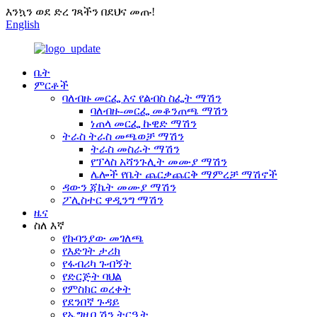
እንኳን ወደ ድረ ገጻችን በደህና መጡ!
English
ቤት
ምርቶች
ባለብዙ መርፌ እና የልብስ ስፌት ማሽን
ባለብዙ-መርፌ መቆንጠጫ ማሽን
ነጠላ መርፌ ኩዊድ ማሽን
ትራስ ትራስ መጫወቻ ማሽን
ትራስ መስራት ማሽን
የፕላስ አሻንጉሊት መሙያ ማሽን
ሌሎች የቤት ጨርቃጨርቅ ማምረቻ ማሽኖች
ዳውን ጃኬት መሙያ ማሽን
ፖሊስተር ዋዲንግ ማሽን
ዜና
ስለ እኛ
የኩባንያው መገለጫ
የእድገት ታሪክ
የፋብሪካ ጉብኝት
የድርጅት ባህል
የምስክር ወረቀት
የደንበኛ ጉዳይ
የኤግዚቢሽን ትርዒት