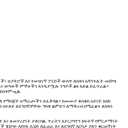
ቶች፣ ቲያትሮች እና የመዝናኛ ፓርኮች ውስጥ ለስላሳ አሻንጉሊት መሸጫ
ና ወጣቶች ምኞቶችን እንዲያሟሉ ንግዶች ልዩ እድል ይፈጥራል።
 አስቀምጧል.
ያለ የማበጀት አማራጮችን ይፈቅዳል። ከመሙያ ቁሳቁስ አይነት እስከ
በተለይ ለደንበኞቻቸው ግላዊ ልምድን ለማቅረብ በሚፈልጉ ለስላሳ
 እና ለመኖሪያነት ያቀርባል. ጥራትን እያረጋገጥን ከፍተኛ የምርታማነት
 ገበያው እየሰፋ ሲሄድ ለፈጠራ እና ለደንበኛ እርካታ ያለን ቁርጠኝነት