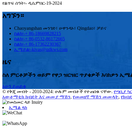
የልጥፍ ሰዓት፡- ዲሴምበር-19-2024
አግኙን።
Chaoyangshan መንገድ፣ ሁዋንዳኦ፣ Qingdao፣ ቻይና
ስልክ፡-
+ 86-18669828215
ስልክ፡-
+ 86-0532-86172665
ስልክ፡-
+ 86-17362230367
ኢሜይል፡-
kivas@qdkws.com
ዜና
ስለ ምርቶቻችን ወይም የዋጋ ዝርዝር ጥያቄዎች እባክዎን ኢሜልዎ
አሁን ይጠይቁ
© የቅጂ መብት - 2010-2024: ሁሉም መብቶች የተጠበቁ ናቸው.
የጣቢያ ካ
አውቶማቲክ ክብደት እና መሙያ ማሽን
,
የመመዘኛ ማሽን መሙላት
,
የክብ
ኢሜል ላክ