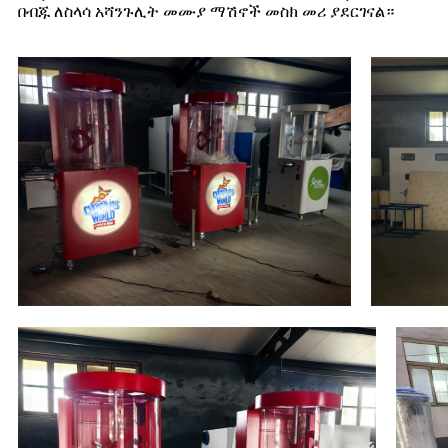
በብጁ ለስላሳ አሻንጉሊት መሙያ ማሽኖች መስክ መሪ ያደርገናል።